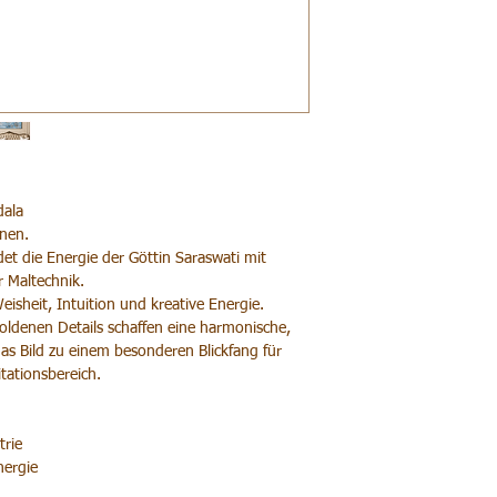
dala
önen.
et die Energie der Göttin Saraswati mit
r Maltechnik.
isheit, Intuition und kreative Energie.
oldenen Details schaffen eine harmonische,
s Bild zu einem besonderen Blickfang für
tationsbereich.
trie
nergie