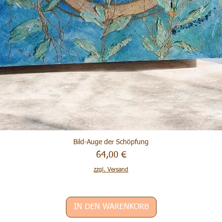
Bild-Auge der Schöpfung
Preis
64,00 €
zzgl. Versand
IN DEN WARENKORB